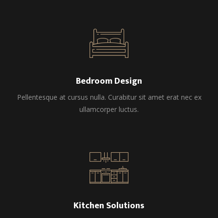
Duis ornare purus dui, ac pellentesque sapien
varius ac. Curabitur luctus interdum arcu a gravida.
Pellentesque pretium risus non eros consectetur
vehicula egestas quis arcu. Nulla a est massa.
Nullam id odio in eros egestas commodo nec
eget lorem. Proin auctor bibendum velit, ut
dapibus orci laoreet ut. Aliquam bibendum
Bedroom Design
elementum tortor, in pretium enim venenatis sed.
Pellentesque at cursus nulla. Curabitur sit amet erat nec ex
Lorem ipsum dolor sit amet, consectetur
ullamcorper luctus.
adipiscing elit. Quisque molestie eu ligula vitae
pulvinar. In nisl ipsum, viverra vitae porttitor et,
euismod et risus. Nunc efficitur eros sit amet
mattis lacinia. Sed at massa consequat,
fermentum massa nec, dignissim massa.
Kitchen Solutions