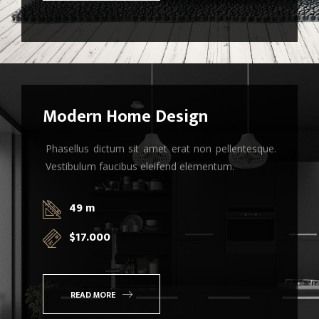
eget. Donec eget consectetur mi. Sed a nunc
porttitor turpis vulputate rutrum. Phasellus at
aliquam elit.
Modern Home Design
Phasellus dictum sit amet erat non pellentesque.
Vestibulum faucibus eleifend elementum.
Vivamus tristique ligula quis orci
malesuada tincidunt. Praesent
49 m
magna purus, pharetra eu
$17.000
eleifend non, euismod vitae leo.
Interdum et malesuada fames ac
ante ipsum primis in faucibus.
READ MORE