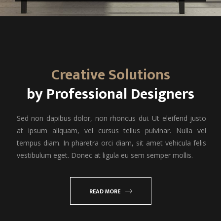
est nec tellus dictum sollicitudin. Mauris a sagittis
leo. Nullam non sagittis quam, sit amet porta
risus. Sed nunc neque, fermentum at turpis quis,
dapibus mollis lorem. Maecenas nec tristique odio.
Vestibulum finibus turpis vel luctus tristique. Morbi
Creative Solutions
non lectus odio. Etiam a placerat leo.
by Professional Designers
Sed non dapibus dolor, non rhoncus dui. Ut eleifend justo
at ipsum aliquam, vel cursus tellus pulvinar. Nulla vel
tempus diam. In pharetra orci diam, sit amet vehicula felis
vestibulum eget. Donec at ligula eu sem semper mollis.
READ MORE