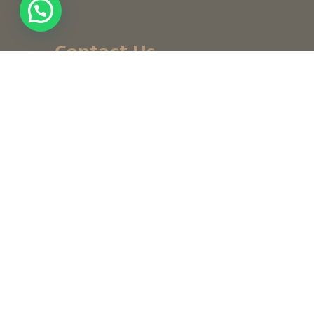
Contact Us
+ (971) 656-10-111
+ (971) 502947319
customerservice@noordesign.ae
info@noordesign.ae
Saturday to Thursday
From 8 am to 2 pm
3:30 to 7 pm