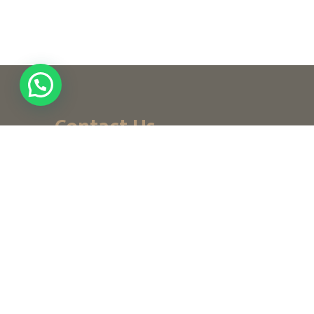
Contact Us
+ (971) 656-10-111
+ (971) 502947319
customerservice@noordesign.ae
info@noordesign.ae