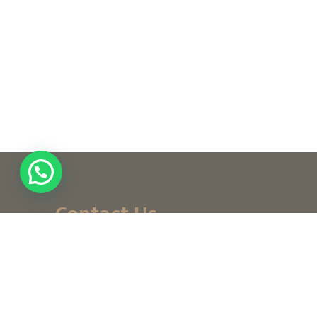
Contact Us
+ (971) 656-10-111
+ (971) 502947319