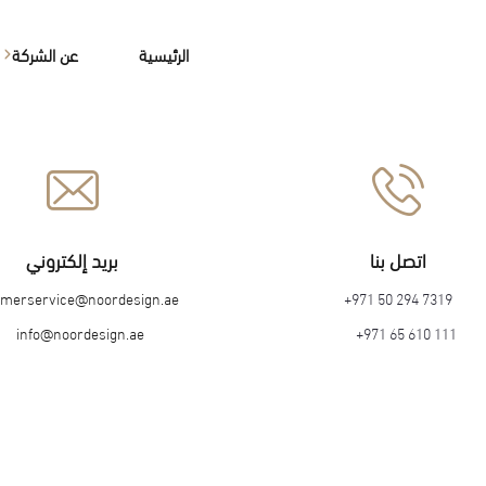
الرئيسية
عن الشركة
من نحن
قيادة طموح
اتصل بنا
بريد إلكتروني
omerservice@noordesign.ae
‎+971 50 294 7319
info@noordesign.ae
+971 65 610 111