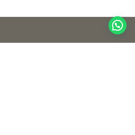
الرواب
الرئيسي
نؤمن إيمانًا راسخًا في الإبداع وخلق أفكار فريدة في
خدماتن
عالم التّصميم، ونُعتبر واحدةً من أهمّ شركات التّصميم
في الإمارات العربيّة المتّحدة.
اتصل بن
نور للتّصميم متخصّصة في تقديم خدمات شاملة من
التّصميمات الدّاخليّة الفريدة، مع التّنفيذ السّليم،
والإشراف، والتّسليم في الوقت المحدّد حسب الجدول
الزّمني المتّفق عليه مع العميل.