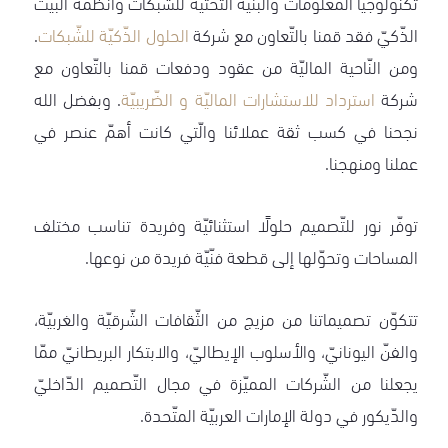
تكنولوجيا المعلومات والبنية التّحتيّة للشّبكات وأنظمة البيت
الذّكيّ فقد قمنا بالتّعاون مع شركة
الحلول الذّكيّة للشّبكات
.
ومن النّاحية الماليّة من عقود ودفعات قمنا بالتّعاون مع
شركة
استرداد للاستشارات الماليّة و الضّريبيّة
. وبفضل الله
نجحنا في كسب ثقة عملائنا والّتي كانت أهمّ عنصر في
عملنا ومنهجنا.
توفّر نور للتّصميم حلولًا استثنائيّة وفريدة تناسب مختلف
المساحات وتحوّلها إلى قطعة فنّيّة فريدة من نوعها.
تتكوّن تصميماتنا من مزيج من الثّقافات الشّرقيّة والغربيّة،
والفنّ اليونانيّ، والأسلوب الإيطاليّ، والابتكار البريطانيّ ممّا
يجعلنا من الشّركات المميّزة في مجال التّصميم الدّاخليّ
والدّيكور في دولة الإمارات العربيّة المتّحدة.