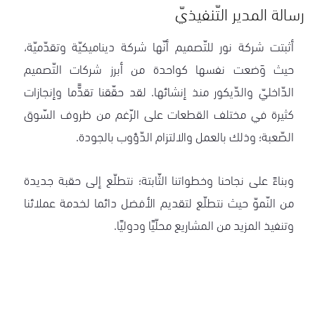
رسالة المدير التّنفيذيّ
أثبتت شركة نور للتّصميم أنّها شركة ديناميكيّة وتقدّميّة،
حيث وَضعت نفسها كواحدة من أبرز شركات التّصميم
الدّاخليّ والدّيكور منذ إنشائها. لقد حقّقنا تقدًّما وإنجازات
كثيرة في مختلف القطعات على الرّغم من ظروف السّوق
الصّعبة؛ وذلك بالعمل والالتزام الدّؤوب بالجودة.
وبناءً على نجاحنا وخطواتنا الثّابتة؛ نتطلّع إلى حقبة جديدة
من النّموّ حيث نتطلّع لتقديم الأفضل دائما لخدمة عملائنا
وتنفيذ المزيد من المشاريع محلّيًا ودوليًا.