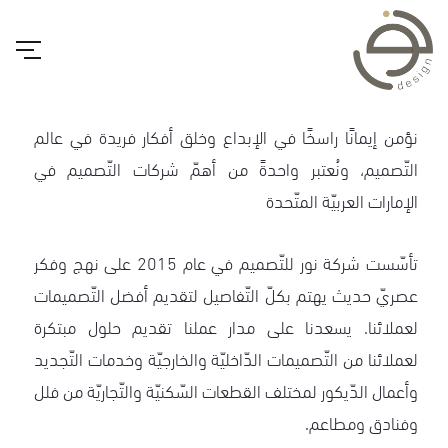
نؤمن إيمانًا راسخًا في الإبداع وخلق أفكار فريدة في عالم
التّصميم، ونُعتبر واحدةً من أهمّ شركات التّصميم في
الإمارات العربيّة المتّحدة
تأسّست شركة نور للتّصميم في عام 2015 على نهج وفكر
عصريّ حديث يهتم بكلّ التّفاصيل لتقديم أفضل التّصميمات
لعملائنا. يسعدنا على مدار عملنا تقديم حلول مبتكرة
لعملائنا من التّصميمات الدّاخليّة والخارجيّة وخدمات التّجديد
وأعمال الدّيكور لمختلف القطعات السّكنيّة والتّجاريّة من فلل
وفنادق ومطاعم.