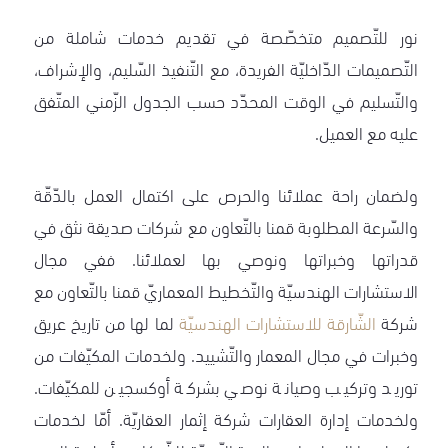
نور للتّصميم متخصّصة في تقديم خدمات شاملة من
التّصميمات الدّاخليّة الفريدة، مع التّنفيذ السّليم، والإشراف،
والتّسليم في الوقت المحدّد حسب الجدول الزّمني المتّفق
عليه مع العميل.
ولضمان راحة عملائنا والحرص على اكتمال العمل بالدّقّة
والسّرعة المطلوبة قمنا بالتّعاون مع شركات صديقة نثق في
قدراتها وخبراتها ونوصي بها لعملائنا. ففي مجال
الاستشارات الهندسيّة والتّخطيط المعماريّ قمنا بالتّعاون مع
شركة
الشّارقة للاستشارات الهندسيّة
لما لها من تاريخ عريق
وخبرات في مجال المعمار والتّشييد. ولخدمات المكيّفات من
توريد وتركيب وصيانة نوصي بشركة أوكسجين للمكيّفات.
ولخدمات إدارة العقارات شركة إثمار العقاريّة. أمّا لخدمات